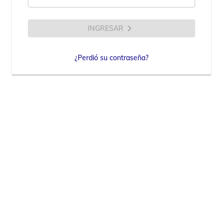
chevron_right
INGRESAR
¿Perdió su contraseña?